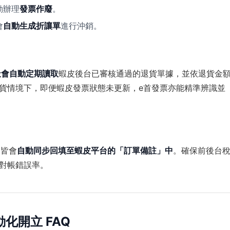
動辦理
發票作廢
。
會
自動生成折讓單
進行沖銷。
 天會自動定期讀取
蝦皮後台已審核通過的退貨單據，並依退貨金
貨情境下，即便蝦皮發票狀態未更新，e首發票亦能精準辨識並
，皆會
自動同步回填至蝦皮平台的「訂單備註」中
。確保前後台
對帳錯誤率。
動化開立 FAQ