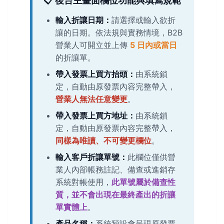
📋 後台主畫面欄位功能與填寫規範
輸入折讓日期：
請選擇或輸入欲折
讓的日期。依法規與實務情境，B2B
營業人可開立並上傳
5 日內或當日
的折讓單。
帶入發票上買方抬頭：
由系統鎖
定，自動由原發票內容完整帶入，
營業人無法任意變更
。
帶入發票上買方地址：
由系統鎖
定，自動由原發票內容完整帶入，
同樣為唯讀、不可變更欄位
。
輸入客戶折讓單號：
此欄位僅供營
業人內部帳務註記、備查或進銷存
系統對帳使用，
此單號屬於備查性
質，並不會出現在最終產出的折讓
單實體上
。
產品名稱：
系統預設會呈現原發票