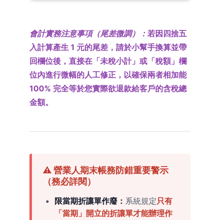
會計實務注意事項（尾差微調）：
若因四捨五
入計算產生 1 元的尾差，請於小幫手換算並帶
回欄位後，直接在「未稅小計」或「稅額」欄
位內進行微幅的人工修正，以確保兩者相加能
100% 完全等於您實際欲退款給客戶的含稅總
金額。
⚠️ 營業人期末帳務防錯重要警示
（務必詳閱）
限當期折讓單作廢：
系統規定
只有
「當期」開立的折讓單才能辦理作