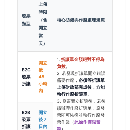
上傳
時限
發票
（含
核心防錯與作廢處理規範
類型
開立
當
天）
1.
折讓單金額絕對不得為
開立
負數
。
B2C
後
2. 若發現折讓單開立錯誤
發票
48
需要作廢，
必須等折讓單
折讓
小時
上傳財政部完成後，方能
內
執行作廢折讓單
。
3. 發票開立折讓後，若後
續辦理作廢折讓單，原發
B2B
開立
票即可恢復並執行作廢發
發票
後 7
票作業（
此操作僅限當
折讓
日內
期
）。