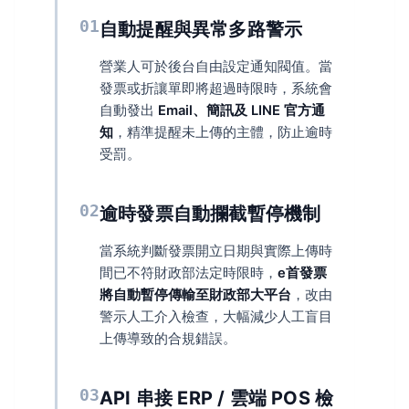
01
自動提醒與異常多路警示
營業人可於後台自由設定通知閥值。當
發票或折讓單即將超過時限時，系統會
自動發出
Email、簡訊及 LINE 官方通
知
，精準提醒未上傳的主體，防止逾時
受罰。
02
逾時發票自動攔截暫停機制
當系統判斷發票開立日期與實際上傳時
間已不符財政部法定時限時，
e首發票
將自動暫停傳輸至財政部大平台
，改由
警示人工介入檢查，大幅減少人工盲目
上傳導致的合規錯誤。
03
API 串接 ERP / 雲端 POS 檢