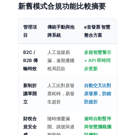
新舊模式合規功能比較摘要
管理項
傳統手動與他
e首發票 智慧
目
牌系統
整合方案
B2C /
人工追蹤易
多路智慧警示
B2B 傳
漏，逾期遭國
+ API 即時同
輸時效
稅局罰款
步更新
新制折
人工比對原發
自動交叉比對
讓單開
票耗時，易發
原發票，防錯
立
生超折
防超折
財稅合
隨時擔憂漏
逾時自動暫停
規安全
開、跳號與過
與智慧攔截攔
感
期風險
阻機制