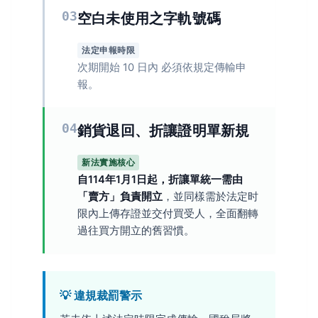
03
空白未使用之字軌號碼
法定申報時限
次期開始 10 日內 必須依規定傳輸申
報。
04
銷貨退回、折讓證明單新規
新法實施核心
自114年1月1日起，折讓單統一需由
「賣方」負責開立
，並同樣需於法定时
限內上傳存證並交付買受人，全面翻轉
過往買方開立的舊習慣。
💡 違規裁罰警示