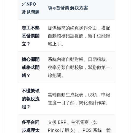
✅ NPO
🚀 e首發票 解決方案
常見問題
志工不熟
提供極簡的網頁操作介面，搭配
悉發票開
自動稽核錯誤提醒，新手也能輕
立？
鬆上手。
擔心漏開
系統內建自動對帳、日期稽核、
或格式開
稅率分類自動校驗，幫您做第一
錯？
線把關。
不懂繁瑣
雲端自動生成報表，稅額、申報
的報稅流
進度一目了然，簡化會計作業。
程？
多平台同
支援 ERP、主流電商（如
步處理太
Pinkoi / 蝦皮）、POS 系統一體