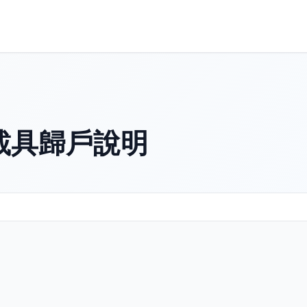
載具歸戶說明