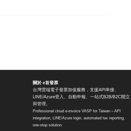
關於 e首發票
台灣雲端電子發票加值服務，支援API串接、
LINE/Azure登入、自動申報、一站式B2B/B2C開立
與管理。
Professional cloud e-invoice VASP for Taiwan – API
integration, LINE/Azure login, automated tax reporting,
one-stop solution.