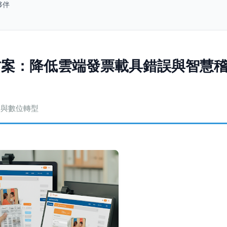
夥伴
方案：降低雲端發票載具錯誤與智慧
合規與數位轉型