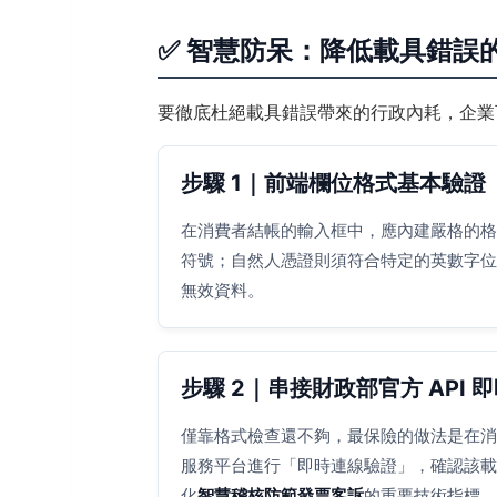
✅ 智慧防呆：降低載具錯誤
要徹底杜絕載具錯誤帶來的行政內耗，企業
步驟 1｜前端欄位格式基本驗證（
在消費者結帳的輸入框中，應內建嚴格的格式
符號；自然人憑證則須符合特定的英數字位
無效資料。
步驟 2｜串接財政部官方 API 
僅靠格式檢查還不夠，最保險的做法是在消費
服務平台進行「即時連線驗證」，確認該載
化
智慧稽核防範發票客訴
的重要技術指標。