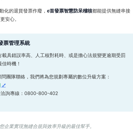
動化的退貨發票作廢，
e首發票智慧防呆稽核
都能提供無縫串接
、更安心。
的發票管理系統
方載具錯誤率高、人工核對耗時、或是擔心法規變更逾期受罰
最佳時機！
顧問團隊聯絡，我們將為您規劃專屬的數位升級方案：
d
務洽詢專線：0800-800-402
，助您企業實現無縫合規與效率升級的最佳幫手。