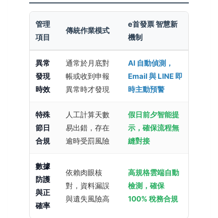
管理
e首發票 智慧新
傳統作業模式
項目
機制
異常
通常於月底對
AI 自動偵測，
發現
帳或收到申報
Email 與 LINE 即
時效
異常時才發現
時主動預警
特殊
人工計算天數
假日前夕智能提
節日
易出錯，存在
示，確保流程無
合規
逾時受罰風險
縫對接
數據
依賴肉眼核
高規格雲端自動
防護
對，資料漏誤
檢測，確保
與正
與遺失風險高
100% 稅務合規
確率