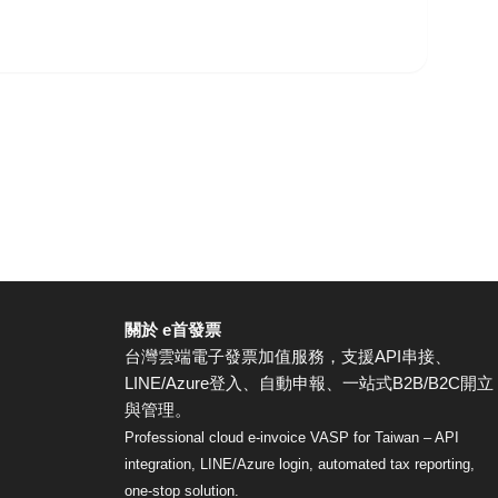
關於 e首發票
台灣雲端電子發票加值服務，支援API串接、
LINE/Azure登入、自動申報、一站式B2B/B2C開立
與管理。
Professional cloud e-invoice VASP for Taiwan – API
integration, LINE/Azure login, automated tax reporting,
one-stop solution.