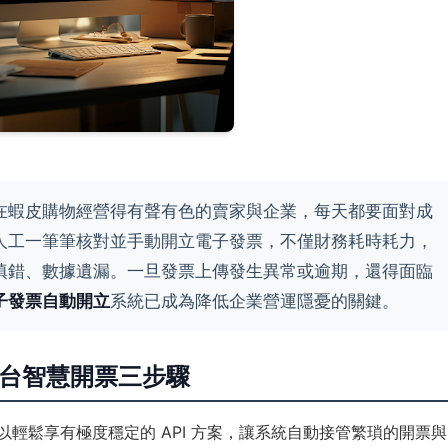
在蝦皮購物經營得有聲有色的賣家與企業，每天都要面對成
人工一筆筆核對並手動開立電子發票，不僅財務耗時耗力，
填錯、數據遺漏。一旦發票上傳發生異常或逾期，還得面臨
子發票自動開立
系統已成為降低企業營運隱憂的關鍵。
平台智慧開票三步驟
以輕鬆享有極度穩定的 API 方案，讓系統自動接管繁瑣的開票與