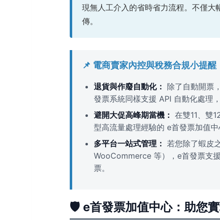
現無人工介入的省時省力流程。不僅大
傳。
📌 電商賣家內控與稅務合規小提醒
退貨與作廢自動化：
除了自動開票，
發票系統同樣支援 API 自動化處
避開大促高峰期當機：
在雙11、雙
型高流量處理經驗的 e首發票加值
多平台一站式管理：
若您除了蝦皮之外
WooCommerce 等），e首
票。
🛡️ e首發票加值中心：助