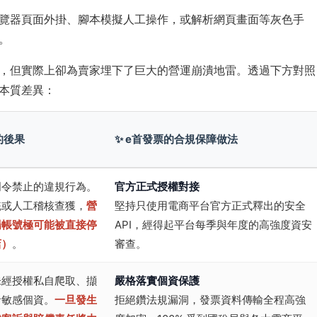
覽器頁面外掛、腳本模擬人工操作，或解析網頁畫面等灰色手
。
，但實際上卻為賣家埋下了巨大的營運崩潰地雷。透過下方對照
本質差異：
的後果
✨ e首發票的合規保障做法
明令禁止的違規行為。
官方正式授權對接
統或人工稽核查獲，
營
堅持只使用電商平台官方正式釋出的安全
場帳號極可能被直接停
API，經得起平台每季與年度的高強度資安
店）
。
審查。
未經授權私自爬取、擷
嚴格落實個資保護
者敏感個資。
一旦發生
拒絕鑽法規漏洞，發票資料傳輸全程高強