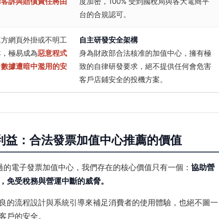
律客訴與賠償責任將由
度加密，100% 受到國稅局與各大電商平
。
台的合規認可。
三方網頁外掛或不明工
自主研發安全架構
本，極易成為
惡意程式
身為財政部合法核准的加值中心，擁有極
台數據遭暗中濫用的安
致的自律研發要求，絕不提供任何會危害
客戶店鋪安全的投機方案。
利益：合法發票加值中心推薦的價值
過的電子發票加值中心，我們存在的核心價值只有一個：
協助營
，免受稅務與營運中斷的威脅。
良的流程設計與系統引導來補足消費者的使用體驗，也絕不圖一
客戶的安全。