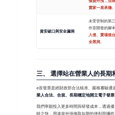
個資外洩，法
賣家一肩承擔
未受管制的第
作室開發的腳
資安破口與安全漏洞
入侵、賣場後
全黑洞
。
三、 選擇站在營業人的長期
e首發票是經財政部合法核准、嚴格審驗通
業人合法、合規、長期穩定地開立電子發票
我們寧願投入更多時間與研發成本，透過優
時之快，用違規外掛換取短期的便利而犧牲