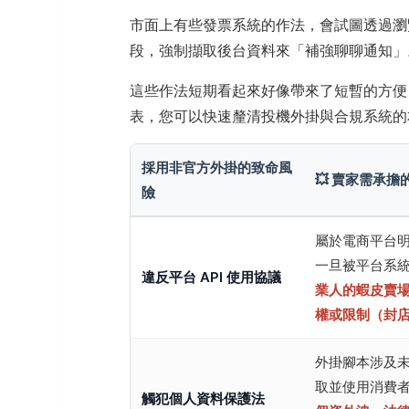
市面上有些發票系統的作法，會試圖透過瀏
段，強制擷取後台資料來「補強聊聊通知」
這些作法短期看起來好像帶來了短暫的方便
表，您可以快速釐清投機外掛與合規系統的
採用非官方外掛的致命風
💥 賣家需承擔
險
屬於電商平台
一旦被平台系
違反平台 API 使用協議
業人的蝦皮賣
權或限制（封
外掛腳本涉及
取並使用消費
觸犯個人資料保護法