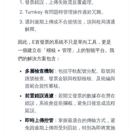
發票錯誤，上傳失敗需反覆處理。
Turnkey 有問題時管理操作過於冗雜。
遇到逾期上傳或不合規情況，須與稅局溝通
解釋。
因此，E首發票的系統不只是單向工具，更是
一個建立在「稽核 + 管理」上的智能平台。我
們的解決方案包含：
多層檢查機制
：包括字軌配號分配、取號與
跳號檢查、發票金額與稅額檢核、及統編與
規範合規性審核。
前置錯誤過濾
：若開立發票的數據存在潛在
錯誤，系統會提前攔截，避免日後造成流程
延誤。
即時上傳控管
：掌握最適合的傳輸方式，避
免因逾期上傳而受到罰款，特別為即將實施