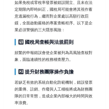
如果免稅或零稅率發票被錯誤開立、且未在法
定期限內即時糾正，國稅局可能會將其視作蓄
意逃漏稅行為，繼而對企業處以高額行政罰
鍰，全面啟動嚴格的專案查帳程序。以下是企
業必須警惕的三大隱形風險：
1️⃣ 國稅局查帳與法規罰則
頻繁的申報錯誤會使企業被列為高風險查核對
象，面臨連續性的稅務稽查壓力。
2️⃣ 提升財務團隊操作負擔
若缺乏有效的系統自動化防範機制，錯誤發票
的重傳、註銷、作廢與人工稽核將成為財務團
隊的日常常態，造成企業內部極大的時間與效
率浪費。