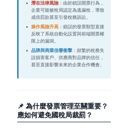
潛在法律風險
：由於錯誤開票行為，
企業可能被稅局認定為逃漏稅，導致
成倍罰款甚至引發稅務訴訟。
操作風險升高
：錯誤的發票類型直接
反映了系統自動化設置與前端開票權
限上的漏洞。
品牌與商業信譽衝擊
：頻繁的稅務失
誤損害客戶、供應商對品牌的信任，
甚至直接影響未來的企業合作機會。
📌 為什麼發票管理至關重要？
應如何避免國稅局裁罰？