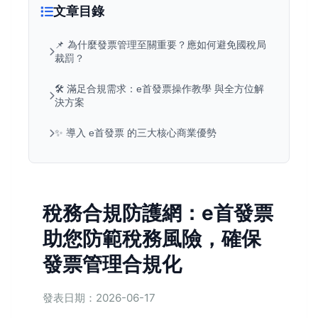
文章目錄
📌 為什麼發票管理至關重要？應如何避免國稅局
裁罰？
🛠️ 滿足合規需求：e首發票操作教學 與全方位解
決方案
✨ 導入 e首發票 的三大核心商業優勢
稅務合規防護網：e首發票
助您防範稅務風險，確保
發票管理合規化
發表日期：2026-06-17