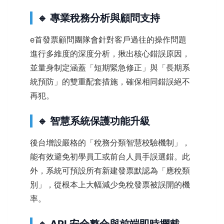
🔹 專業稅務分析與顧問支持
e首發票顧問團隊會針對客戶過往的操作問題
進行多維度的深度分析，揪出核心錯誤原因，
並量身制定涵蓋「短期緊急修正」與「長期系
統預防」的雙重配套措施，確保相同錯誤絕不
再犯。
🔹 智慧系統保護功能升級
後台增設嚴格的「稅務分類智慧校驗機制」，
能有效避免初學員工或前台人員手誤選錯。此
外，系統可預設所有新建發票默認為「應稅類
別」，從根本上大幅減少免稅發票被誤開的機
率。