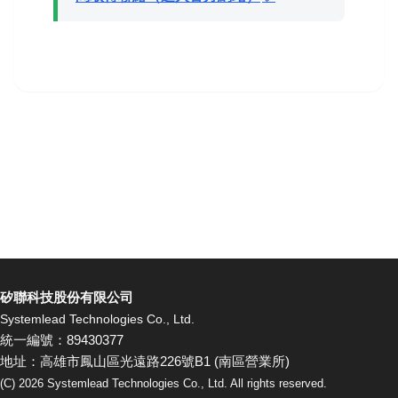
矽聯科技股份有限公司
Systemlead Technologies Co., Ltd.
統一編號：89430377
地址：高雄市鳳山區光遠路226號B1 (南區營業所)
(C)
2026
Systemlead Technologies Co., Ltd. All rights reserved.