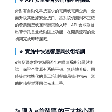
🔹 API 安全整合與前端即時攔截
針對有自動化串接需求的電商或電商企業，全
面升級其數據安全接口。當系統偵測到不正確
的發票類型或邏輯衝突輸入時，API 會即刻發
出警示訊息並啟動阻止功能，在開票流程的最
初期完成即時攔截。
🔹 實施中快速響應與技術培訓
e首發票專業技術團隊全程跟進系統部署與測
試，保證企業原有系統平穩、無縫地升級。同
時提供標準化的員工培訓與簡易操作指南，幫
助財務與營運同仁光速上手。
✨ 導入 e首發票 的三大核心商