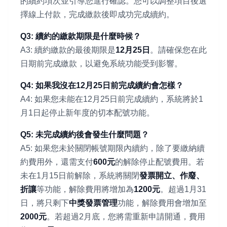
的續約項次並引導您進行確認。您可以調整項目後選
擇線上付款，完成繳款後即成功完成續約。
Q3: 續約的繳款期限是什麼時候？
A3: 續約繳款的最後期限是
12月25日
。請確保您在此
日期前完成繳款，以避免系統功能受到影響。
Q4: 如果我沒在12月25日前完成續約會怎樣？
A4: 如果您未能在12月25日前完成續約，系統將於1
月1日起停止新年度的切本配號功能。
Q5: 未完成續約後會發生什麼問題？
A5: 如果您未於關閉帳號期限內續約，除了要繳納續
約費用外，還需支付
600元
的解除停止配號費用。若
未在1月15日前解除，系統將關閉
發票開立、作廢、
折讓
等功能，解除費用將增加為
1200元
。超過1月31
日，將只剩下
中獎發票管理
功能，解除費用會增加至
2000元
。若超過2月底，您將需重新申請開通，費用