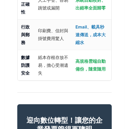
人工手登、容易
系統自動校對、
正確
跳號或漏開
出錯率全面歸零
性
行政
Email、載具秒
印刷費、信封與
與郵
速傳送，成本大
掛號費用驚人
務
縮水
數據
紙本存根存放不
高規格雲端自動
防護
易，擔心受潮遺
備份，隨查隨用
安全
失
迎向數位轉型！讓您的企